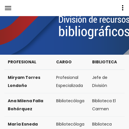
FUNCIONARIOS BIBLIOTECA UNIVERSIDAD DEL
CAUCA
PROFESIONAL
CARGO
BIBLIOTECA
Miryam Torres
Profesional
Jefe de
Londoño
Especializada
División
Ana Milena Falla
Bibliotecóloga
Biblioteca El
Bohórquez
Carmen
María Esneda
Bibliotecóloga
Biblioteca