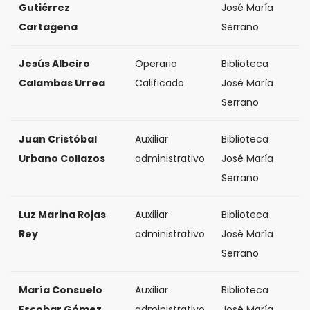
Gutiérrez
José María
Cartagena
Serrano
Jesús Albeiro
Operario
Biblioteca
Calambas Urrea
Calificado
José María
Serrano
Juan Cristóbal
Auxiliar
Biblioteca
Urbano Collazos
administrativo
José María
Serrano
Luz Marina Rojas
Auxiliar
Biblioteca
Rey
administrativo
José María
Serrano
María Consuelo
Auxiliar
Biblioteca
Escobar Gómez
administrativo
José María